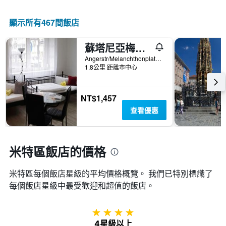
情
軸，
按
況。
顯
星
此
顯示所有467間飯店
示
級
圖
過
分
表
去
類
蘇塔尼亞梅蘭奇東公寓
有
三
的
1
Angerstr/Melanchthonplatz 1, 紐倫堡, 巴伐利亞, 德國
天
飯
個
1.8公里 距離市中心
內
店
X
找
類
軸，
到
別。
顯
NT$1,457
的
此
示
今
查看優惠
圖
距
晚
表
離
房
具
預
間
有
訂
米特區飯店的價格
平
1
日
均
條
期
價
Y
米特區​每個飯店星級的平均價格概覽。 我們已特別標識了
的
格。
軸，
天
每個飯店星級中最受歡迎和超值的飯店。
顯
數
示
此
過
圖
4星級
去
表
4星級以上