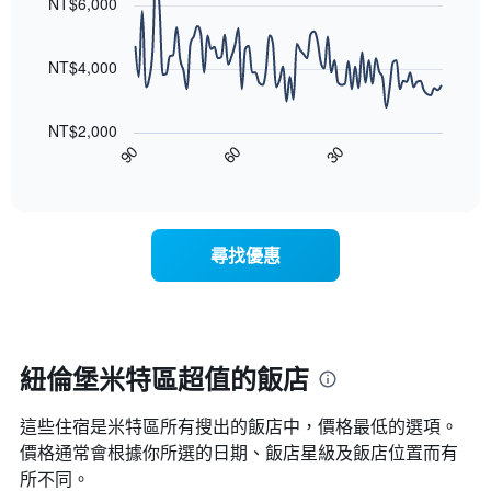
1
NT$6,000
等
90
條
彙
data
X
整
points.
軸，
NT$4,000
的
顯
本
以
示
週
下
按
末
NT$2,000
圖
星
客
90
60
30
表
End
級
房
of
顯
分
interactive
平
示
chart
類
均
隨
的
價
著
飯
尋找優惠
格
入
店
此
住
類
圖
日
別。
表
期
此
具
接
圖
有
近，
紐倫堡米特區超值的飯店
表
1
房
具
條
價
有
X
這些住宿是米特區所有搜出的飯店中，價格最低的選項。
的
1
軸，
變
價格通常會根據你所選的日期、飯店星級及飯店位置而有
條
顯
化
所不同。
Y
示