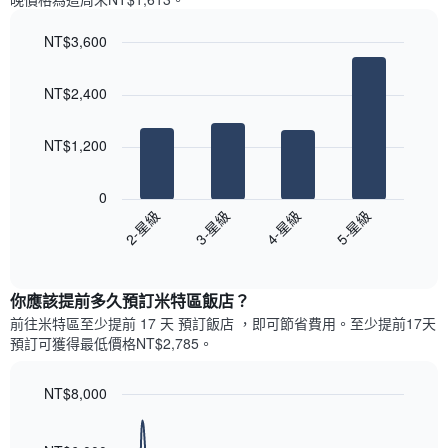
一
星
週
級
NT$3,600
中
評
的
Bar
Chart
等
graphic.
chart
各
彙
NT$2,400
with
天
整
4
此
的
bars.
圖
本
NT$1,200
表
週
以
具
末
下
有
0
每
圖
1
2-星級
3-星級
4-星級
5-星級
間
表
條
客
End
顯
Y
of
房
示
interactive
軸，
平
過
chart
顯
均
你應該提前多久預訂米特區飯店​？
去
示
價
三
前往米特區​至少提前 17 天 預訂飯店 ，即可節省費用。至少提前17​天​
房
格
天
預訂可獲得最低價格NT$2,785​。
間
此
內
的
圖
依
平
表
NT$8,000
星
均
具
級
Line
Chart
價
有
graphic.
chart
評
格
with