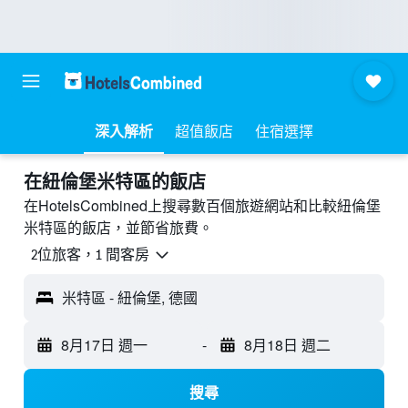
深入解析
超值飯店
住宿選擇
​在紐倫堡米特區​的飯店
在HotelsCombined上搜尋數百個旅遊網站和比較紐倫堡
米特區的飯店，並節省旅費。
2位旅客，1 間客房
米特區 - 紐倫堡, 德國
8月17日 週一
-
8月18日 週二
搜尋