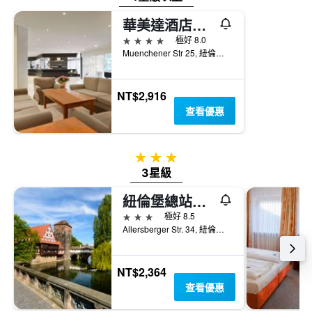
三
具
天
有
華美達酒店紐倫堡公園店
內
1
4星級
極好 8.0
找
條
Muenchener Str 25, 紐倫堡, 巴伐利亞, 德國
到
Y
的
軸，
本
顯
週
NT$2,916
示
末
查看優惠
房
房
間
間
的
平
平
3星級
均
均
3星級
價
價
格。
格
紐倫堡總站貝斯特韋斯特酒店
3星級
極好 8.5
Allersberger Str. 34, 紐倫堡, 巴伐利亞, 德國
NT$2,364
查看優惠