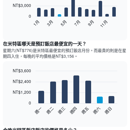
12
NT$3,000
bars.
0
以
1月
3月
5月
7月
9月
11月
下
End
of
圖
interactive
表
chart
顯
在米特區哪天是預訂飯店最便宜的一天？
示
星期六(NT$776)是米特區​最便宜的預訂飯店月份。而最貴的則是在星
每
期四​入住，每晚的平均價格是NT$3,156​​。
個
月
的
NT$3,600
房
Bar
Chart
NT$2,400
間
graphic.
chart
with
平
7
NT$1,200
均
bars.
價
0
格
以
週日
週四
週一
週五
週二
週六
週三
此
下
End
圖
of
圖
表
interactive
表
chart
具
顯