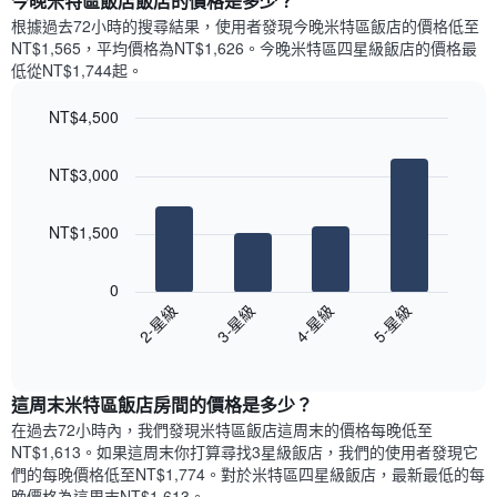
今晚米特區飯店飯店的價格是多少？
有
示
1
根據過去72小時的搜尋結果，使用者發現今晚米特區飯店的價格低至
每
條
NT$1,565，平均價格為NT$1,626​。今晚米特區四星級飯店​的價格最
週
X
低從NT$1,744​起。
每
軸，
天
顯
NT$4,500
的
示
Bar
房
Chart
月
graphic.
chart
間
份
NT$3,000
with
平
此
4
均
bars.
圖
價
NT$1,500
表
格
具
以
此
有
下
0
圖
1
圖
2-星級
3-星級
4-星級
5-星級
表
條
表
具
End
Y
顯
of
有
軸，
示
interactive
1
顯
過
chart
條
這周末米特區飯店​房間的價格是多少？
示
去
X
平
三
在過去72小時內，我們發現米特區飯店​這周末的價格每晚低至
軸，
均
天
NT$1,613​。如果這周末你打算尋找3星級飯店，我們的使用者發現它
顯
價
內
們的每晚價格低至NT$1,774​。對於米特區四星級飯店​，最新最低的每
示
格
依
晚價格為這周末NT$1,613​。