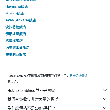
Haymana飯店
Sincan飯店
Ayaş (Ankara)飯店
波拉特勒飯店
伊斯坦堡飯店
格雷梅飯店
內夫謝希爾飯店
安塔利亞飯店
伊茲密爾飯店
*
HotelsCombined不斷嘗試獲得正確的價格，但是
無法保證價格
。
原因是：
HotelsCombined並不是賣家
我們替你收集非常大量的數據
為什麼價格不是100%準確？