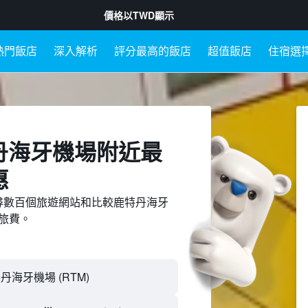
價格以
TWD
顯示
熱門飯店
深入解析
評分最高的飯店
超值飯店
住宿選
特丹海牙機場附近最
惠
ed上搜尋數百個旅遊網站和比較鹿特丹海牙
旅費。