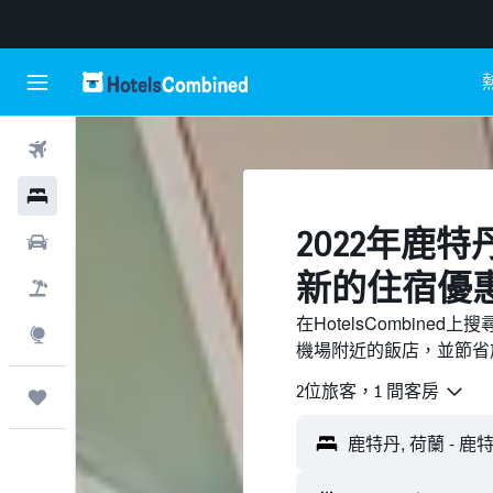
機票
飯店
2022年鹿
租車
新的住宿優
機＋酒
在HotelsCombin
探索
機場附近的飯店，並節省
2位旅客，1 間客房
旅程