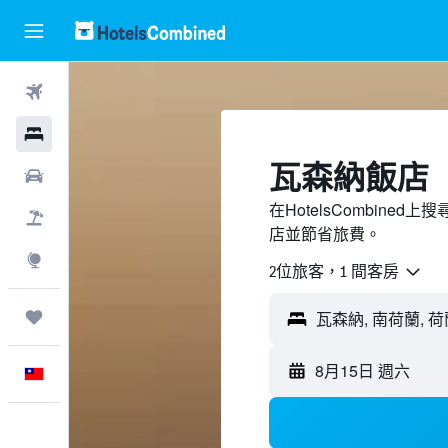
機票
飯店
瓦森納飯店
租車
在HotelsCombin
機＋酒
店並節省旅費。
探索
2位旅客，1 間客房
旅程
8月15日 週六
中文