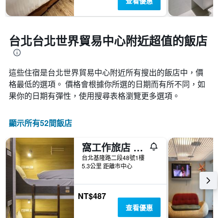
查看優惠
中
的
各
天
台北台北世界貿易中心附近超值的飯店
此
圖
表
具
這些住宿是台北世界貿易中心​附近所有搜出的飯店中，價
有
格最低的選項。 價格會根據你所選的日期而有所不同，如
1
果你的日期有彈性，使用搜尋表格瀏覽更多選項。
條
Y
軸，
顯示所有52間飯店
顯
示
房
窩工作旅店 101館
間
台北基隆路二段48號1樓
的
5.3公里 距離市中心
平
均
價
NT$487
格
查看優惠