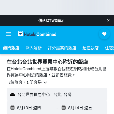
價格以
TWD
顯示
熱門飯店
深入解析
評分最高的飯店
超值飯店
住宿
​在台北台北世界貿易中心附近​的飯店
在HotelsCombined上搜尋數百個旅遊網站和比較台北世
界貿易中心附近的飯店，並節省旅費。
2位旅客，1 間客房
台北世界貿易中心 - 台北, 台灣
8月13日 週四
-
8月14日 週五