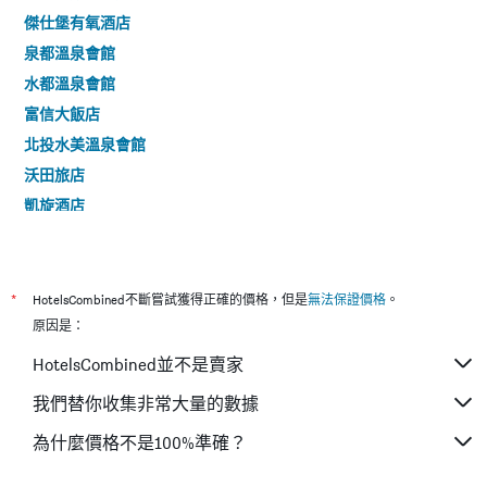
傑仕堡有氧酒店
泉都溫泉會館
水都溫泉會館
富信大飯店
北投水美溫泉會館
沃田旅店
凱旋酒店
路境行旅-府前館
甲山林湯旅
西悠巢旅台北館
*
HotelsCombined不斷嘗試獲得正確的價格，但是
無法保證價格
。
愛玩客旅店
原因是：
美麗殿商旅-板橋館
HotelsCombined並不是賣家
洛碁大飯店南港館
我們替你收集非常大量的數據
和昌商旅淡水館
為什麼價格不是100%準確？
首都大飯店松山館
映町光旅