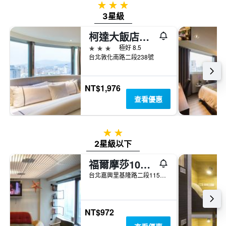
3星級
3星級
柯達大飯店台北敦南
3星級
極好 8.5
台北敦化南路二段238號
NT$1,976
查看優惠
2星級
2星級以下
福爾摩莎101青年旅館
台北嘉興里基隆路二段115號12樓
NT$972