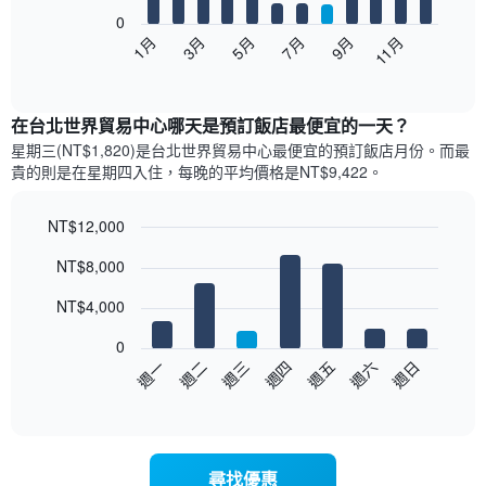
0
以
5月
11月
3月
9月
7月
1月
下
End
of
圖
interactive
表
chart
顯
在台北世界貿易中心哪天是預訂飯店最便宜的一天？
示
星期三(NT$1,820)是台北世界貿易中心​最便宜的預訂飯店月份。而最
每
貴的則是在星期四​入住，每晚的平均價格是NT$9,422​​。
個
月
的
NT$12,000
房
Bar
Chart
NT$8,000
間
graphic.
chart
with
平
7
NT$4,000
均
bars.
價
0
格
以
週三
週四
週五
週六
週日
週一
週二
此
下
End
圖
of
圖
表
interactive
表
chart
具
顯
有
示
1
尋找優惠