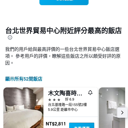
每
條
週
X
每
軸，
天
顯
的
示
房
台北世界貿易中心附近評分最高的飯店
月
間
份
平
此
均
圖
我們的用戶給與最高評價的一些台北世界貿易中心​飯店選
價
表
格
項。 參考用戶的評價，瞭解這些飯店之所以頗受好評的原
具
此
有
因。
圖
1
表
條
具
Y
顯示所有52間飯店
有
軸，
1
顯
木文陶喜時尚旅館
條
示
X
3星級
好 6.9
平
軸，
台北基隆路一段155號2樓
均
顯
5.9公里 距離市中心
價
示
格
一
NT$2,811
週