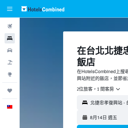
機票
飯店
​在台北北捷
租車
飯店
機＋酒
在HotelsCombin
探索
興站附近的飯店，並節省
2位旅客，1 間客房
旅程
中文
8月14日 週五