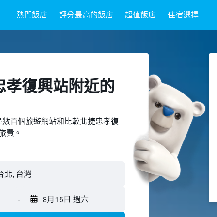
熱門飯店
評分最高的飯店
超值飯店
住宿選擇
忠孝復興站附近​的
ed上搜尋數百個旅遊網站和比較北捷忠孝復
旅費。
-
8月15日 週六