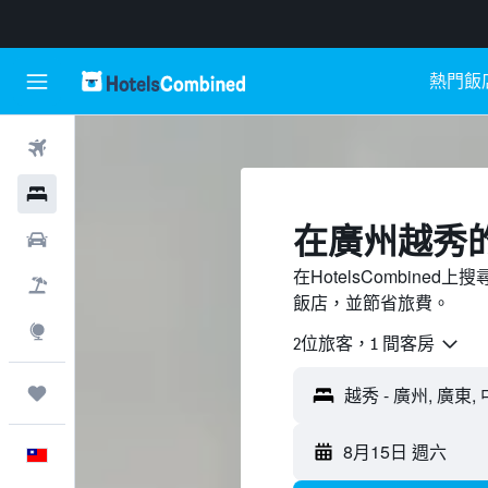
熱門飯
機票
飯店
​在廣州越秀​
租車
在HotelsCombin
機＋酒
飯店，並節省旅費。
探索
2位旅客，1 間客房
旅程
8月15日 週六
中文