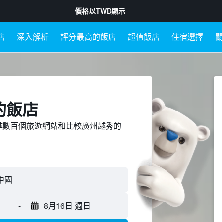
價格以
TWD
顯示
店
深入解析
評分最高的飯店
超值飯店
住宿選擇
的飯店
ed上搜尋數百個旅遊網站和比較廣州越秀的
-
8月16日 週日