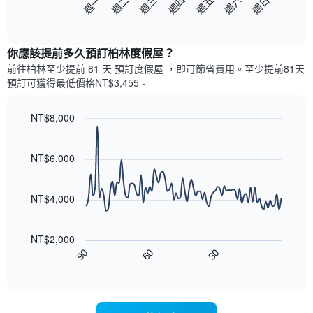
週日
週四
週一
週五
週二
週六
週三
下
End
of
圖
interactive
表
chart
顯
你應該提前多久預訂柏林度假屋​？
示
前往柏林​至少提前 81 天 預訂度假屋 ，即可節省費用。至少提前81​天​
每
預訂可獲得最低價格NT$3,455​。
週
每
天
NT$8,000
的
Line
Chart
房
graphic.
chart
with
間
NT$6,000
90
平
data
均
points.
價
NT$4,000
格
以
此
下
圖
NT$2,000
圖
表
90
60
30
表
End
具
of
顯
有
interactive
示
chart
1
隨
條
著