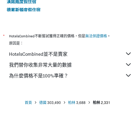
漢諾威度假住宿
德累斯頓度假住宿
不來梅度假住宿
*
HotelsCombined不斷嘗試獲得正確的價格，但是
無法保證價格
。
原因是：
HotelsCombined並不是賣家
我們替你收集非常大量的數據
為什麼價格不是100%準確？
首頁
德國
303,490
柏林
3,688
柏林
2,331