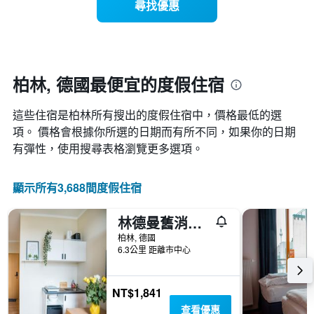
X
尋找優惠
入
軸，
住
顯
日
示
期
一
接
週
近，
柏林, 德國最便宜的度假住宿
中
房
的
價
各
這些住宿是柏林所有搜出的度假住宿中，價格最低的選
的
天
變
項。 價格會根據你所選的日期而有所不同，如果你的日期
此
化
有彈性，使用搜尋表格瀏覽更多選項。
圖
情
表
況。
具
此
顯示所有3,688間度假住宿
有
圖
1
表
條
林德曼舊消防局酒店 - 柏林
有
Y
1
柏林, 德國
軸，
個
6.3公里 距離市中心
顯
X
示
軸，
房
顯
NT$1,841
間
示
查看優惠
的