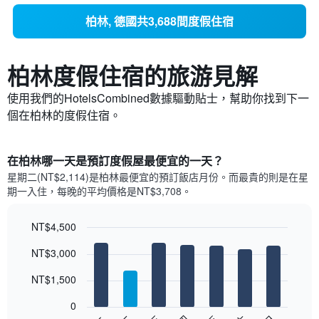
柏林, 德國共3,688間度假住宿
柏林​度假住宿的旅游見解
使用我們的HotelsCombined數據驅動貼士，幫助你找到下一
個在柏林​的度假住宿。
在柏林哪一天是預訂度假屋最便宜的一天？
星期二(NT$2,114)是柏林​最便宜的預訂飯店月份。而最貴的則是在星
期一​入住，每晚的平均價格是NT$3,708​​。
NT$4,500
Bar
Chart
NT$3,000
graphic.
chart
with
7
NT$1,500
bars.
0
以