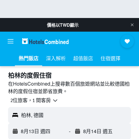
價格以
TWD
顯示
熱門飯店
深入解析
超值飯店
住宿選擇
柏林的度假住宿
在HotelsCombined上搜尋數百個旅遊網站並比較德國柏
林的度假住宿並節省旅費。
2位旅客，1 間客房
柏林, 德國
8月13日 週四
-
8月14日 週五