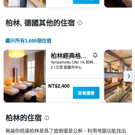
距
平
離
均
預
價
訂
柏林, 德國​其他的住宿
格
日
期
的
顯示所有3,688​個住宿
天
數
此
柏林經典格蘭德旅舍
圖
Tempelhofer Ufer 14, 柏林, 德國
表
3.1公里 距離市中心
具
有
1
NT$2,400
條
Y
查看優惠
軸，
顯
示
柏林的住宿
房
間
的
無論你抵達柏林​是爲了旅遊還是公幹，利用地圖功能找出
平