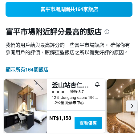
富平市場周圍共164家飯店
富平市場附近評分最高的飯店
我們的用戶給與最高評分的一些富平市場飯店。 確保你有
參閲用戶的評價，瞭解這些飯店之所以備受好評的原因。
顯示所有164間飯店
釜山站杏仁酒店
3星級評級
極好 8.7
12-5, Jungang-daero 196beon-gil, Dong-gu, 釜山, 韓國
1.2公里 距離市中心
NT$1,158
查看優惠