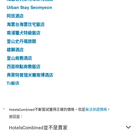
Urban Stay Seomyeon
阿班酒店
海雲台海雲住宅飯店
南浦獵犬特級飯店
釜山史丹福旅館
雄獅酒店
釜山商務酒店
西面棕點商務飯店
弗萊特普瑞米爾南博酒店
Tt飯店
Hotel Lenith Seomyeon
京城旅館
Den Basta Central Hotel Seomyeon
*
HotelsCombined不斷嘗試獲得正確的價格，但是
無法保證價格
。
西面區獵犬飯店－凡川店
原因是：
Elmomento Gwangan
HotelsCombined並不是賣家
陽雲飯店