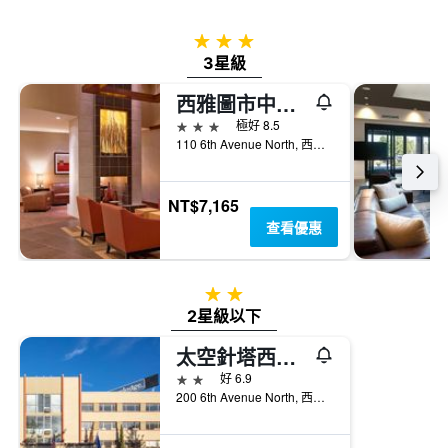
過
圖
去
表
3星級
三
具
3星級
天
有
內
1
西雅圖市中心凱悅廣場酒店
找
條
到
3星級
極好 8.5
Y
的
110 6th Avenue North, 西雅圖, WA, 美國
軸，
本
顯
週
示
末
NT$7,165
房
房
間
查看優惠
間
的
平
平
均
均
價
2星級
價
格。
2星級以下
格
太空針塔西雅圖旅程住宿酒店
2星級
好 6.9
200 6th Avenue North, 西雅圖, WA, 美國