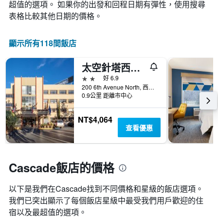
變
超值的選項。 如果你的出發和回程日期有彈性，使用搜尋
條
顯
化
表格比較其他日期的價格。
Y
示
情
軸，
按
況。
顯
星
此
顯示所有118間飯店
示
級
圖
過
分
表
去
類
太空針塔西雅圖旅程住宿酒店
有
三
的
1
2星級
好 6.9
天
飯
個
200 6th Avenue North, 西雅圖, WA, 美國
內
店
X
0.9公里 距離市中心
找
類
軸，
到
別。
顯
的
NT$4,064
此
示
今
查看優惠
圖
距
晚
表
離
房
具
預
間
有
訂
Cascade飯店的價格
平
1
日
均
條
期
價
Y
以下是我們在Cascade找到不同價格和星級的飯店選項。
的
格。
軸，
天
我們已突出顯示了每個飯店星級中最受我們用戶歡迎的住
顯
數
宿以及最超值的選項。
示
此