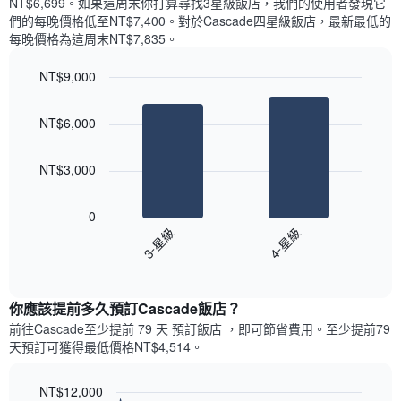
NT$6,699​。如果這周末你打算尋找3星級飯店，我們的使用者發現它
顯
價
內
們的每晚價格低至NT$7,400​。對於Cascade四星級飯店​，最新最低的
示
格
依
每晚價格為這周末NT$7,835​。
一
星
週
級
NT$9,000
中
評
的
Bar
Chart
等
graphic.
chart
各
彙
NT$6,000
with
天
整
2
此
的
bars.
圖
本
NT$3,000
表
週
以
具
末
下
有
0
每
圖
1
3-星級
4-星級
間
表
條
客
End
顯
Y
of
房
示
interactive
軸，
平
過
chart
顯
均
你應該提前多久預訂Cascade飯店​？
去
示
價
三
前往Cascade​至少提前 79 天 預訂飯店 ，即可節省費用。至少提前79​
房
格
天
天​預訂可獲得最低價格NT$4,514​。
間
此
內
的
圖
依
平
表
NT$12,000
星