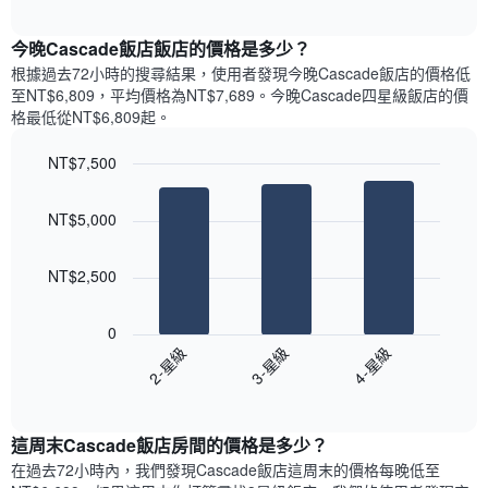
圖
表
interactive
表
chart
具
顯
今晚Cascade飯店飯店的價格是多少？
有
示
1
根據過去72小時的搜尋結果，使用者發現今晚Cascade飯店的價格低
每
條
至NT$6,809，平均價格為NT$7,689​。今晚Cascade四星級飯店​的價
週
X
格最低從NT$6,809​起。
每
軸，
天
顯
NT$7,500
的
示
Bar
房
Chart
月
graphic.
chart
間
份
NT$5,000
with
平
此
3
均
bars.
圖
價
NT$2,500
表
格
具
以
此
有
下
0
圖
1
圖
2-星級
3-星級
4-星級
表
條
表
具
End
Y
顯
of
有
軸，
示
interactive
1
顯
過
chart
條
這周末Cascade飯店​房間的價格是多少？
示
去
X
平
三
在過去72小時內，我們發現Cascade飯店​這周末的價格每晚低至
軸，
均
天