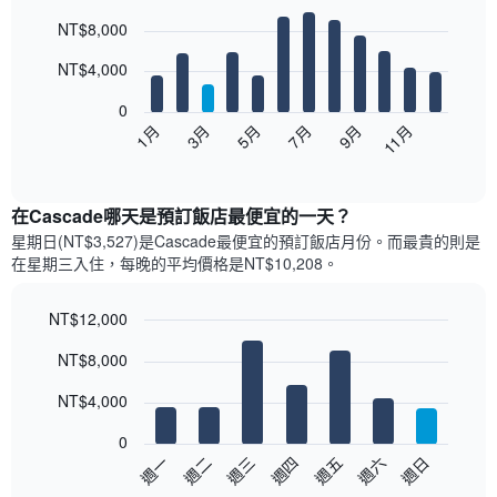
Bar
Chart
NT$8,000
graphic.
chart
with
12
NT$4,000
bars.
0
以
5月
11月
3月
9月
1月
7月
下
End
of
圖
interactive
表
chart
顯
在Cascade哪天是預訂飯店最便宜的一天？
示
星期日(NT$3,527)是Cascade​最便宜的預訂飯店月份。而最貴的則是
每
在星期三​入住，每晚的平均價格是NT$10,208​​。
個
月
的
NT$12,000
房
Bar
Chart
NT$8,000
間
graphic.
chart
with
平
7
NT$4,000
均
bars.
價
0
格
以
週三
週四
週五
週六
週日
週一
週二
此
下
End
圖
of