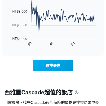
均
具
級
Line
Chart
價
有
graphic.
chart
評
格
1
with
NT$9,000
等
90
條
彙
data
X
整
points.
軸，
NT$6,000
的
顯
本
以
示
週
下
按
末
NT$3,000
圖
星
客
30
90
60
表
End
級
房
of
顯
分
interactive
平
示
chart
類
均
隨
的
價
著
飯
尋找優惠
格
入
店
此
住
類
圖
日
別。
表
期
此
具
接
圖
有
近，
西雅圖Cascade超值的飯店
表
1
房
具
條
價
有
X
目前來説，這些Cascade​飯店每晚的價格是搜尋結果中最
的
1
軸，