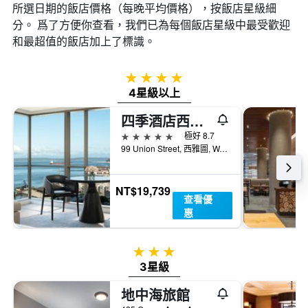
所選日期的飯店價格（每晚平均價格），按飯店星級細
分。 爲了方便你查看，我們已為每個飯店星級中最受歡迎
和最超值的飯店加上了標識。
4星級
4星級以上
四季酒店西雅圖
5星級
極好 8.7
99 Union Street, 西雅圖, WA, 美國
NT$19,739
查看優
惠
3星級
3星級
地中海旅館