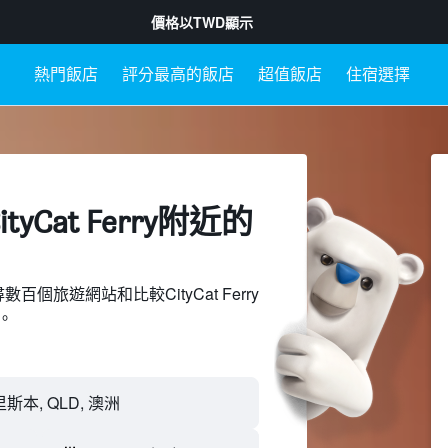
價格以
TWD
顯示
熱門飯店
評分最高的飯店
超值飯店
住宿選擇
yCat Ferry附近​的
搜尋數百個旅遊網站和比較CityCat Ferry
。