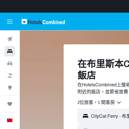
機票
飯店
​在布里斯本Cit
租車
飯店
機＋酒
在HotelsCombined上
探索
附近的飯店，並節省旅費
2位旅客，1 間客房
旅程
中文