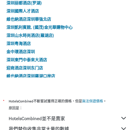
深圳丽都酒店(罗湖)
深圳國際人才酒店
維也納酒店深圳華強北店
深圳凱利賓館, (國茂)金光華購物中心
深圳山水時尚酒店(羅湖店)
深圳粤海酒店
金中環酒店深圳
深圳東門中泰來大酒店
迎商酒店深圳东门店
維也納酒店深圳羅湖口岸店
維也納國際酒店深圳龍華中心店
*
HotelsCombined不斷嘗試獲得正確的價格，但是
無法保證價格
。
原因是：
HotelsCombined並不是賣家
我們替你收集非常大量的數據