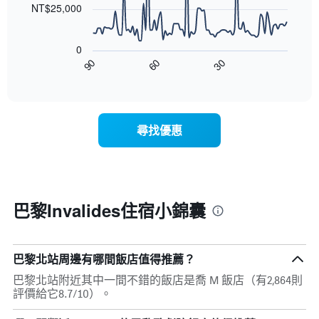
軸，
NT$25,000
的
顯
本
以
示
週
下
按
末
0
圖
星
客
30
90
60
表
End
級
房
of
顯
分
interactive
平
示
chart
類
均
隨
的
價
著
飯
尋找優惠
格
入
店
此
住
類
圖
日
別。
表
期
此
具
接
圖
有
近，
巴黎Invalides住宿小錦囊
表
1
房
具
條
價
有
X
的
1
軸，
變
巴黎北站周邊有哪間飯店值得推薦？
條
顯
化
Y
示
巴黎北站附近其中一間不錯的飯店是喬 M 飯店（有2,864則
情
軸，
按
評價給它8.7/10）。
況。
顯
星
此
示