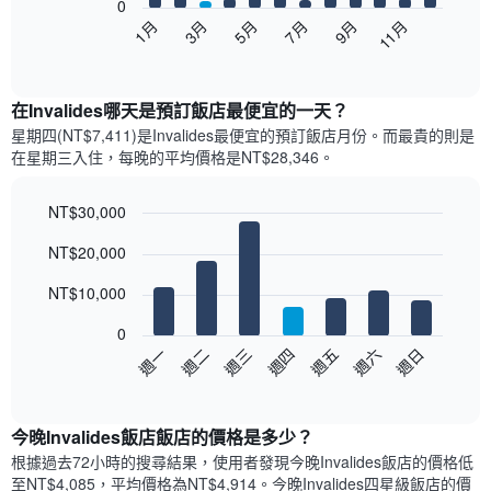
0
以
5月
11月
3月
9月
1月
7月
下
End
of
圖
interactive
表
chart
顯
在Invalides哪天是預訂飯店最便宜的一天？
示
星期四(NT$7,411)是Invalides​最便宜的預訂飯店月份。而最貴的則是
每
在星期三​入住，每晚的平均價格是NT$28,346​​。
個
月
的
NT$30,000
房
Bar
Chart
NT$20,000
間
graphic.
chart
with
平
7
NT$10,000
均
bars.
價
0
格
以
週三
週四
週五
週六
週日
週一
週二
此
下
End
圖
of
圖
表
interactive
表
chart
具
顯
今晚Invalides飯店飯店的價格是多少？
有
示
1
根據過去72小時的搜尋結果，使用者發現今晚Invalides飯店的價格低
每
條
至NT$4,085，平均價格為NT$4,914​。今晚Invalides四星級飯店​的價