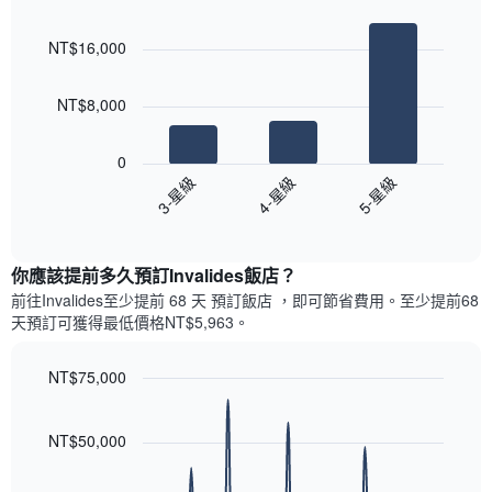
的
Bar
Chart
等
graphic.
chart
各
彙
NT$16,000
with
天
整
3
此
的
bars.
圖
本
NT$8,000
表
週
以
具
末
下
有
0
每
圖
1
4-星級
5-星級
3-星級
間
表
條
客
End
顯
Y
of
房
示
interactive
軸，
平
過
chart
顯
均
你應該提前多久預訂Invalides飯店​？
去
示
價
三
前往Invalides​至少提前 68 天 預訂飯店 ，即可節省費用。至少提前68​
房
格
天
天​預訂可獲得最低價格NT$5,963​。
間
此
內
的
圖
依
平
表
NT$75,000
星
均
具
級
Line
Chart
價
有
graphic.
chart
評
格
1
with
NT$50,000
等
90
條
彙
data
X
整
points.