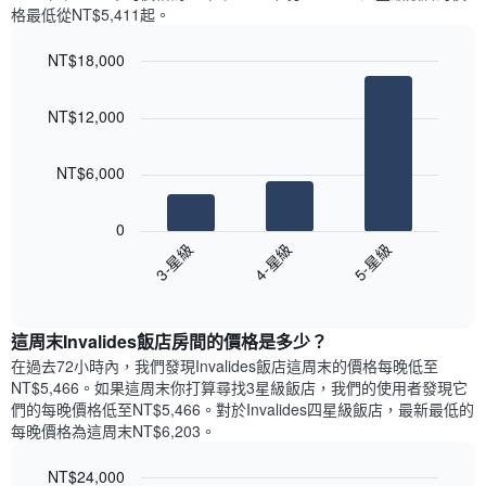
週
X
格最低從NT$5,411​起。
每
軸，
天
顯
NT$18,000
的
示
Bar
房
Chart
月
graphic.
chart
間
份
NT$12,000
with
平
此
3
均
bars.
圖
價
NT$6,000
表
格
具
以
此
有
下
0
圖
1
圖
4-星級
5-星級
3-星級
表
條
表
具
End
Y
顯
of
有
軸，
示
interactive
1
顯
過
chart
條
這周末Invalides飯店​房間的價格是多少？
示
去
X
平
三
在過去72小時內，我們發現Invalides飯店​這周末的價格每晚低至
軸，
均
天
NT$5,466​。如果這周末你打算尋找3星級飯店，我們的使用者發現它
顯
價
內
們的每晚價格低至NT$5,466​。對於Invalides四星級飯店​，最新最低的
示
格
依
每晚價格為這周末NT$6,203​。
一
星
週
級
NT$24,000
中
評