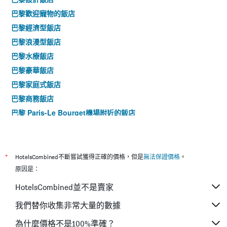
找
條
巴黎歡迎寵物的飯店
到
Y
的
軸，
巴黎經濟型飯店
本
顯
巴黎浪漫型飯店
週
示
末
巴黎水療飯店
房
房
間
巴黎豪華飯店
間
的
平
巴黎家庭式飯店
平
均
均
巴黎商務飯店
價
價
格。
巴黎 Paris-Le Bourget機場附近的飯店
格
巴黎 戴高樂機場附近的飯店
巴黎 奧利機場附近的飯店
巴黎 博韋-提耶機場附近的飯店
*
HotelsCombined不斷嘗試獲得正確的價格，但是
無法保證價格
。
巴黎4星的飯店
原因是：
巴黎5星的飯店
HotelsCombined並不是賣家
我們替你收集非常大量的數據
為什麼價格不是100%準確？