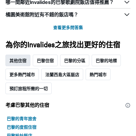
級
哪一間鄰近Invalides的巴黎歌劇院飯店值得推薦？
圖
過
分
表
去
類
有
橘園美術館附近有不錯的飯店嗎？
三
的
1
天
飯
個
查看更多問答集
內
店
X
找
類
軸，
到
別。
顯
為你的Invalides之旅找出更好的住宿
的
此
示
今
圖
距
晚
表
離
其他住宿
巴黎住宿
巴黎的分區
巴黎的地標
房
具
預
間
有
訂
平
更多熱門城市
法蘭西島大區飯店
熱門城市
1
日
均
條
期
價
Y
預訂旅程所需的一切
的
格。
軸，
天
顯
數
示
考慮巴黎​其他的住宿
此
過
圖
去
表
巴黎的青年旅舍
三
具
巴黎的度假住宿
天
有
內
1
巴黎設計飯店