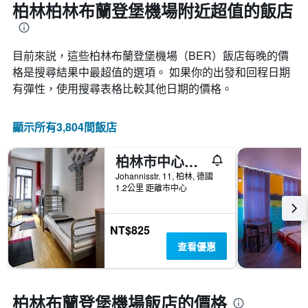
柏林柏林布蘭登堡機場附近超值的飯店
期
的
天
數
目前來説，這些柏林布蘭登堡機場​（BER​​）飯店每晚的價
此
格是搜尋結果中最超值的選項。 如果你的出發和回程日期
圖
有彈性，使用搜尋表格比較其他日期的價格。
表
具
有
顯示所有3,804間飯店
1
條
Y
柏林市中心金色青年旅舍 - 柏林
軸，
Johannisstr. 11, 柏林, 德國
顯
1.2公里 距離市中心
示
房
間
NT$825
的
查看優惠
平
均
價
格
柏林布蘭登堡機場飯店的價格