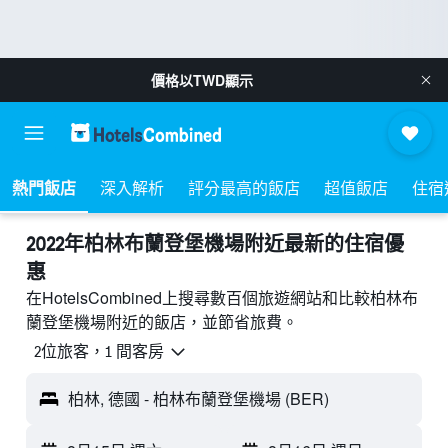
價格以
TWD
顯示
熱門飯店
深入解析
評分最高的飯店
超值飯店
住宿
2022年柏林布蘭登堡機場附近最新的住宿優
惠
在HotelsCombined上搜尋數百個旅遊網站和比較柏林布
蘭登堡機場附近的飯店，並節省旅費。
2位旅客，1 間客房
柏林, 德國 - 柏林布蘭登堡機場 (BER)