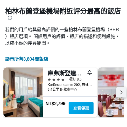
接
週
近，
柏林布蘭登堡機場附近評分最高的飯店
中
房
的
價
各
的
天
我們的用戶給與最高評價的一些柏林布蘭登堡機場​（BER​
變
此
化
）飯店選項。 閲讀用戶的評價、飯店的描述和便利設施，
圖
情
以縮小你的搜尋範圍。
表
況。
具
此
有
圖
顯示所有3,804間飯店
1
表
條
有
Y
庫弗斯登達姆好萊塢媒體酒店
1
軸，
個
4星級
極好 8.5
顯
X
Kurfürstendamm 202, 柏林, 德國
示
軸，
6.4公里 距離市中心
房
顯
間
示
的
NT$2,799
距
平
查看優惠
離
均
預
價
訂
格
日