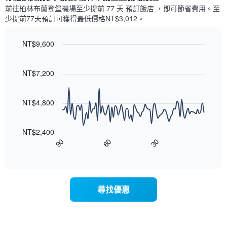
示
1
前往柏林布蘭登堡機場​至少提前 77 天 預訂飯店 ，即可節省費用。至
每
條
少提前77​天​預訂可獲得最低價格NT$3,012​。
週
X
每
軸，
天
NT$9,600
顯
的
Line
示
Chart
房
graphic.
chart
月
with
間
NT$7,200
份
90
平
此
data
均
圖
points.
價
NT$4,800
表
格
具
以
此
有
下
圖
NT$2,400
1
圖
表
90
60
30
條
表
End
具
Y
of
顯
有
interactive
軸，
示
chart
1
顯
隨
條
示
著
X
尋找優惠
平
入
軸，
均
住
顯
價
日
示
格
期
一