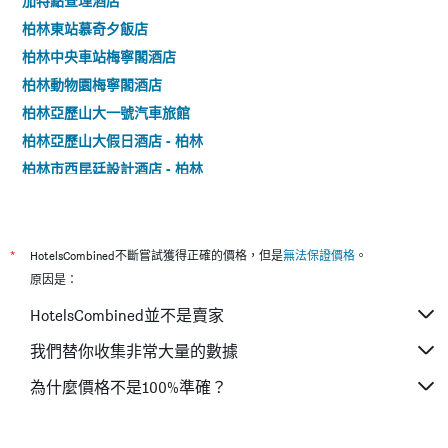
加特點查理酒店
柏林東站慕奇夕飯店
柏林中央車站梅寧閣酒店
柏林動物園梅寧閣酒店
柏林亞歷山大一號汽車旅館
柏林亞歷山大假日酒店 - 柏林
柏林市西昆廷設計酒店 - 柏林
安姆巴薩德 Sorat 酒店 - 柏林
阿爾法酒店
Tryp 溫德姆柏林市東酒店 - 柏林
*
HotelsCombined不斷嘗試獲得正確的價格，但是
無法保證價格
。
阿瑪諾酒店 - 柏林
原因是：
卡里托公寓式酒店
HotelsCombined並不是賣家
柏靈中央火車站1號汽車旅館
我們替你收集非常大量的數據
亞曼諾集團瑪尼酒店 - 柏林
為什麼價格不是100%準確？
柏林市波茨坦廣場諾富特套房酒店
柏林城市格蘭德旅舍