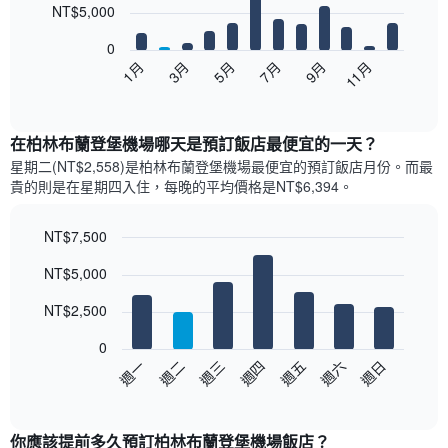
12
NT$5,000
bars.
0
以
5月
11月
3月
9月
7月
1月
下
End
of
圖
interactive
表
chart
顯
在柏林布蘭登堡機場哪天是預訂飯店最便宜的一天？
示
星期二(NT$2,558)是柏林布蘭登堡機場​最便宜的預訂飯店月份。而最
每
貴的則是在星期四​入住，每晚的平均價格是NT$6,394​​。
個
月
的
NT$7,500
房
Bar
Chart
NT$5,000
間
graphic.
chart
with
平
7
NT$2,500
均
bars.
價
0
格
以
週日
週四
週一
週五
週二
週六
週三
此
下
End
圖
of
圖
表
interactive
表
chart
具
顯
你應該提前多久預訂柏林布蘭登堡機場飯店​？
有