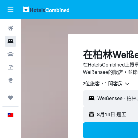
機票
飯店
​在柏林Weiß
租車
在HotelsCombine
機＋酒
Weißensee的飯店，並
探索
2位旅客，1 間客房
旅程
8月14日 週五
中文