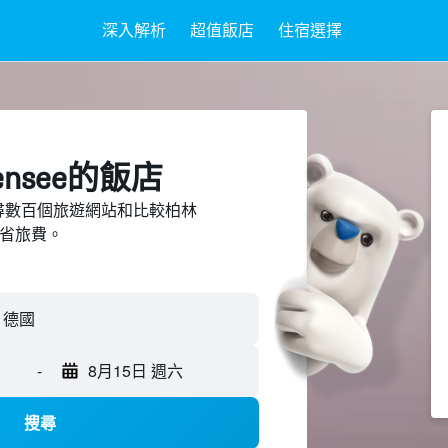
深入解析
超值飯店
住宿選擇
ensee​的飯店
d上搜尋數百個旅遊網站和比較柏林
節省旅費。
-
8月15日 週六
搜尋