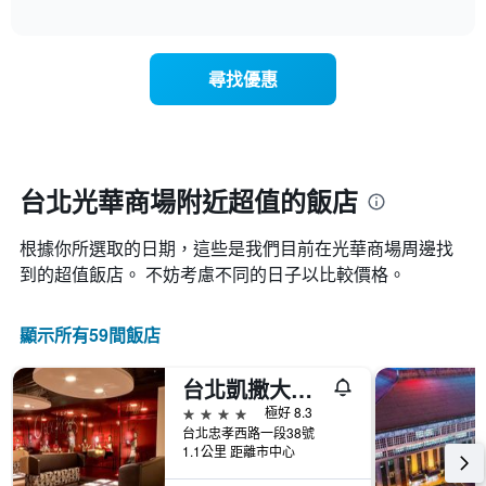
圖
表
interactive
表
chart
具
顯
有
示
1
尋找優惠
每
條
週
X
每
軸，
天
顯
的
示
房
台北光華商場附近超值的飯店
月
間
份
平
此
根據你所選取的日期，這些是我們目前在光華商場​周邊找
均
圖
價
到的超值​飯店。 不妨考慮不同的日子以比較價格。
表
格
具
此
有
顯示所有59間飯店
圖
1
表
條
具
Y
台北凱撒大飯店
有
軸，
4星級
極好 8.3
1
顯
台北忠孝西路一段38號
條
示
1.1公里 距離市中心
X
平
軸，
均