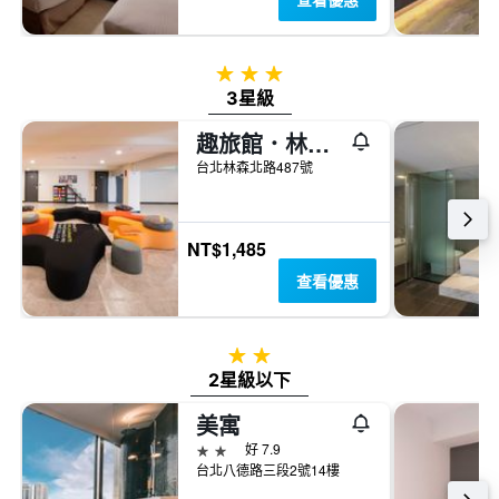
均
價
格
3星級
3星級
趣旅館．林森館
台北林森北路487號
NT$1,485
查看優惠
2星級
2星級以下
美寓
2星級
好 7.9
台北八德路三段2號14樓