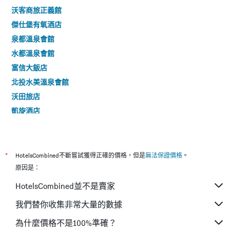
沃客商旅正義館
傑仕堡有氧酒店
泉都溫泉會館
水都溫泉會館
富信大飯店
北投水美溫泉會館
沃田旅店
凱旋酒店
路境行旅-府前館
甲山林湯旅
西悠巢旅台北館
*
HotelsCombined不斷嘗試獲得正確的價格，但是
無法保證價格
。
愛玩客旅店
原因是：
美麗殿商旅-板橋館
HotelsCombined並不是賣家
洛碁大飯店南港館
我們替你收集非常大量的數據
和昌商旅淡水館
為什麼價格不是100%準確？
首都大飯店松山館