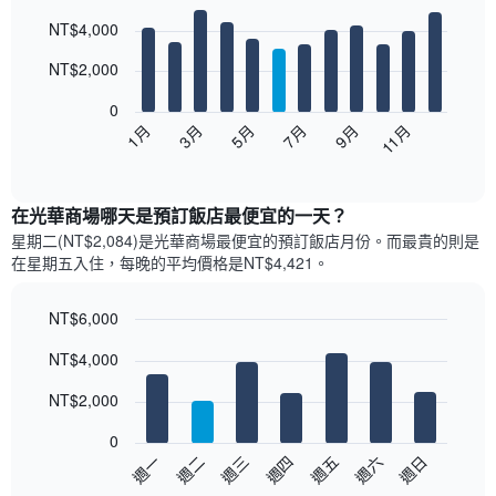
Bar
Chart
NT$4,000
graphic.
chart
with
12
NT$2,000
bars.
0
以
1月
3月
5月
7月
9月
11月
下
End
of
圖
interactive
表
chart
顯
在光華商場哪天是預訂飯店最便宜的一天？
示
星期二(NT$2,084)是光華商場​最便宜的預訂飯店月份。而最貴的則是
每
在星期五​入住，每晚的平均價格是NT$4,421​​。
個
月
的
NT$6,000
房
Bar
Chart
NT$4,000
間
graphic.
chart
with
平
7
NT$2,000
均
bars.
價
0
格
以
週日
週四
週一
週五
週二
週六
週三
此
下
End
圖
of