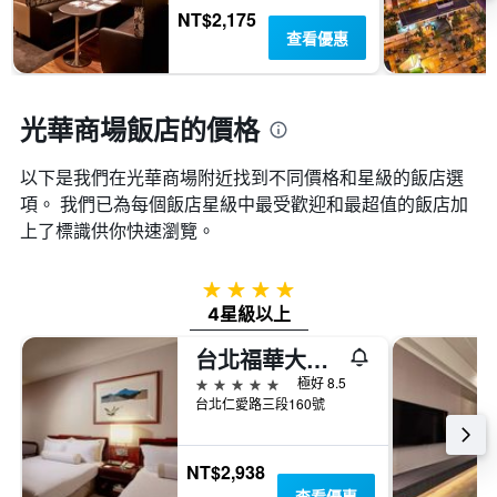
顯
NT$2,175
價
示
查看優惠
格
一
週
中
的
光華商場飯店的價格
各
天
以下是我們在光華商場​附近找到不同價格和星級的飯店選
此
項。 我們已為每個飯店星級中最受歡迎和最超值的飯店加
圖
表
上了標識供你快速瀏覽。
具
有
1
4星級
條
4星級以上
Y
軸，
台北福華大飯店
顯
5星級
極好 8.5
示
台北仁愛路三段160號
房
間
的
NT$2,938
平
查看優惠