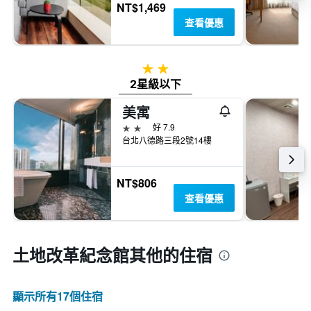
NT$1,469
查看優惠
2星級
2星級以下
美寓
2星級
好 7.9
台北八德路三段2號14樓
NT$806
查看優惠
土地改革紀念館​其他的住宿
顯示所有17​個住宿