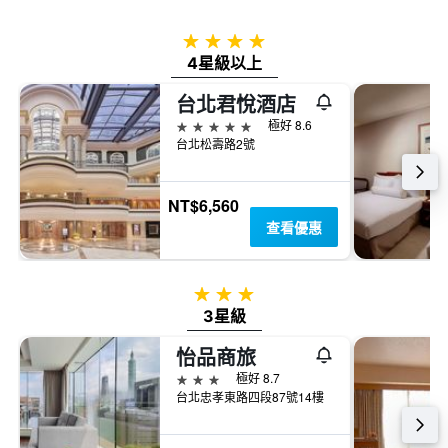
4星級
4星級以上
台北君悅酒店
5星級
極好 8.6
台北松壽路2號
NT$6,560
查看優惠
3星級
3星級
怡品商旅
3星級
極好 8.7
台北忠孝東路四段87號14樓