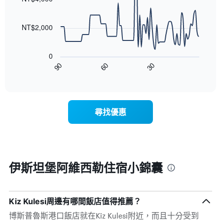
90
條
彙
data
X
整
points.
軸，
NT$2,000
的
顯
本
以
示
週
下
按
末
0
圖
星
客
90
60
30
表
End
級
房
of
顯
分
interactive
平
示
chart
類
均
隨
的
價
著
飯
尋找優惠
格
入
店
此
住
類
圖
日
別。
表
期
此
具
接
圖
有
近，
伊斯坦堡阿維西勒住宿小錦囊
表
1
房
具
條
價
有
X
的
1
軸，
變
Kiz Kulesi周邊有哪間飯店值得推薦？
條
顯
化
Y
示
博斯普魯斯港口飯店就在Kiz Kulesi附近，而且十分受到
情