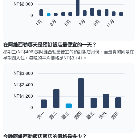
12
NT$2,000
bars.
0
以
1月
3月
5月
7月
9月
11月
下
End
of
圖
interactive
表
chart
顯
在阿維西勒哪天是預訂飯店最便宜的一天？
示
星期三(NT$496)是阿維西勒​最便宜的預訂飯店月份。而最貴的則是在
每
星期四​入住，每晚的平均價格是NT$3,141​​。
個
月
的
NT$3,600
房
Bar
Chart
NT$2,400
間
graphic.
chart
with
平
7
NT$1,200
均
bars.
價
0
格
以
週日
週四
週一
週五
週二
週六
週三
此
下
End
圖
of
圖
表
interactive
表
chart
具
顯
今晚阿維西勒飯店飯店的價格是多少？
有