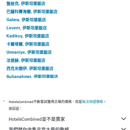
具
盤迪克, 伊斯坦堡飯店
天
有
內
巴薩科賽海爾, 伊斯坦堡飯店
1
找
條
Galata, 伊斯坦堡飯店
到
Y
的
Levent, 伊斯坦堡飯店
軸，
本
顯
Kadikoy, 伊斯坦堡飯店
週
示
末
卡爾塔爾, 伊斯坦堡飯店
房
房
間
Umraniye, 伊斯坦堡飯店
間
的
平
法提赫, 伊斯坦堡飯店
平
均
均
西克米闊伊, 伊斯坦堡飯店
價
價
格。
Sultanahmet, 伊斯坦堡飯店
格
比闊茲, 伊斯坦堡飯店
馬兒特皮, 伊斯坦堡飯店
圖茲拉, 伊斯坦堡飯店
*
HotelsCombined不斷嘗試獲得正確的價格，但是
無法保證價格
。
桑卡特皮, 伊斯坦堡飯店
原因是：
阿斯庫達, 伊斯坦堡飯店
HotelsCombined並不是賣家
阿塔思海爾, 伊斯坦堡飯店
我們替你收集非常大量的數據