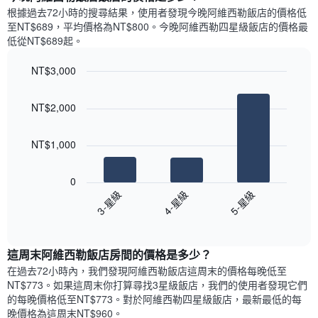
示
1
根據過去72小時的搜尋結果，使用者發現今晚阿維西勒飯店的價格低
每
條
至NT$689，平均價格為NT$800​。今晚阿維西勒四星級飯店​的價格最
週
X
低從NT$689​起。
每
軸，
天
顯
NT$3,000
的
示
Bar
房
Chart
月
graphic.
chart
間
份
NT$2,000
with
平
此
3
均
bars.
圖
價
NT$1,000
表
格
具
以
此
有
下
0
圖
1
圖
3-星級
4-星級
5-星級
表
條
表
具
End
Y
顯
of
有
軸，
示
interactive
1
顯
過
chart
條
這周末阿維西勒飯店​房間的價格是多少？
示
去
X
平
三
在過去72小時內，我們發現阿維西勒飯店​這周末的價格每晚低至
軸，
均
天
NT$773​。如果這周末你打算尋找3星級飯店，我們的使用者發現它們
顯
價
內
的每晚價格低至NT$773​。對於阿維西勒四星級飯店​，最新最低的每
示
格
依
晚價格為這周末NT$960​。
一