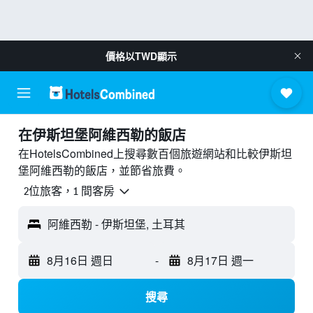
價格以
TWD
顯示
​在伊斯坦堡阿維西勒​的飯店
在HotelsCombined上搜尋數百個旅遊網站和比較伊斯坦
堡阿維西勒的飯店，並節省旅費。
2位旅客，1 間客房
阿維西勒 - 伊斯坦堡, 土耳其
8月16日 週日
-
8月17日 週一
搜尋