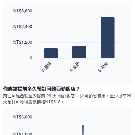
星
週
級
NT$3,600
中
評
的
Bar
Chart
等
graphic.
chart
各
彙
NT$2,400
with
天
整
3
此
的
bars.
圖
本
NT$1,200
表
週
以
具
末
下
有
0
每
圖
1
3-星級
4-星級
5-星級
間
表
條
客
End
顯
Y
of
房
示
interactive
軸，
平
過
chart
顯
均
你應該提前多久預訂阿維西勒飯店​？
去
示
價
三
前往阿維西勒​至少提前 29 天 預訂飯店 ，即可節省費用。至少提前29​
房
格
天
天​預訂可獲得最低價格NT$518​。
間
此
內
的
圖
依
平
表
NT$6,000
星
均
具
級
Line
Chart
價
有
graphic.
chart
評
格
1
with
NT$4,000
等