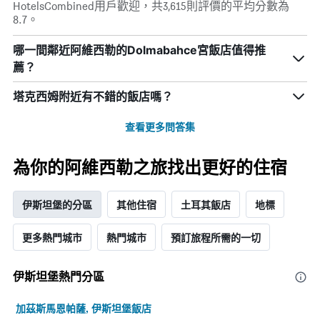
軸，
按
HotelsCombined用戶歡迎，共3,615則評價的平均分數為
況。
顯
星
8.7。
此
示
級
圖
過
分
哪一間鄰近阿維西勒的Dolmabahce宮飯店值得推
表
去
類
有
薦？
三
的
1
天
飯
個
塔克西姆附近有不錯的飯店嗎？
內
店
X
找
類
軸，
到
查看更多問答集
別。
顯
的
此
示
今
圖
距
為你的阿維西勒之旅找出更好的住宿
晚
表
離
房
具
預
間
有
訂
伊斯坦堡的分區
其他住宿
土耳其飯店
地標
平
1
日
均
條
期
價
Y
更多熱門城市
熱門城市
預訂旅程所需的一切
的
格。
軸，
天
顯
數
示
伊斯坦堡熱門分區
此
過
圖
去
加茲斯馬恩帕薩, 伊斯坦堡飯店
表
三