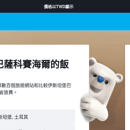
價格以
TWD
顯示
巴薩科賽海爾​的飯
ed上搜尋數百個旅遊網站和比較伊斯坦堡巴
省旅費。