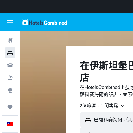
機票
飯店
​在伊斯坦堡
租車
店
機＋酒
在HotelsCombin
探索
薩科賽海爾的飯店，並節
2位旅客，1 間客房
旅程
中文