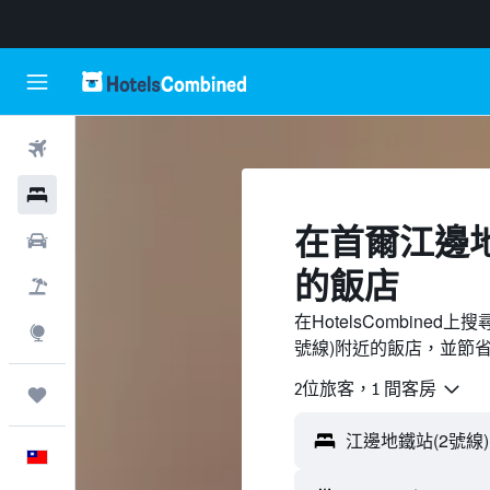
機票
飯店
​在首爾江邊地
租車
的飯店
機＋酒
在HotelsCombine
探索
號線)附近的飯店，並節
2位旅客，1 間客房
旅程
中文