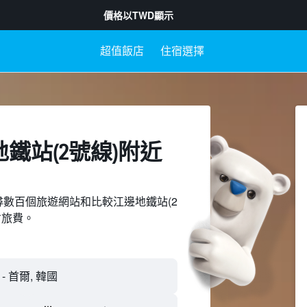
價格以
TWD
顯示
超值飯店
住宿選擇
鐵站(2號線)附近​
d上搜尋數百個旅遊網站和比較江邊地鐵站(2
省旅費。