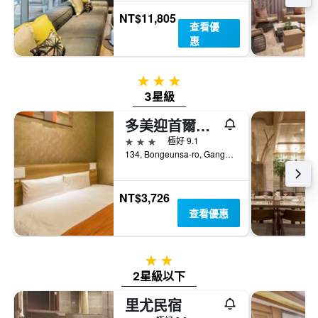
NT$11,805
查看優
惠
3星級
3星級
多美迎首爾江南飯店
3星級
極好 9.1
134, Bongeunsa-ro, Gangnam-gu, 首爾, 韓國
NT$3,726
查看優惠
2星級
2星級以下
里尤民宿