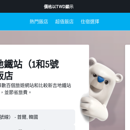
價格以
TWD
顯示
熱門飯店
超值飯店
住宿選擇
地鐵站（1和5號
飯店
ed上搜尋數百個旅遊網站和比較新吉地鐵站
店，並節省旅費。