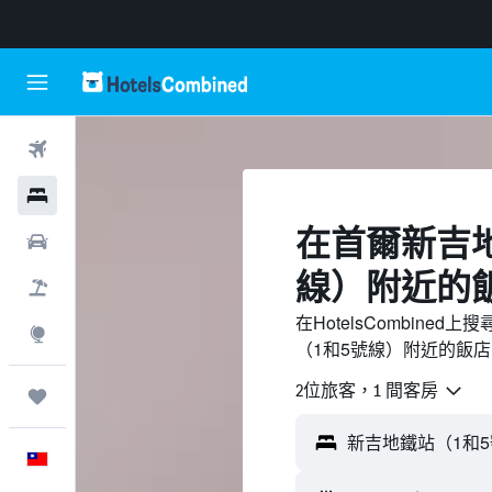
機票
飯店
​在首爾新吉
租車
線）附近​的
機＋酒
在HotelsCombin
探索
（1和5號線）附近的飯
2位旅客，1 間客房
旅程
中文