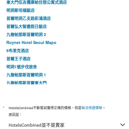
東大門伍吉儒庫帕住宿公寓式酒店
明洞斯坦福飯店
首爾明洞乙支路彩鴻酒店
首爾弘大智選假日飯店
九樹帕那斯首爾明洞 2
Roynet Hotel Seoul Mapo
9布里克酒店
首爾王子酒店
明洞1號步伐旅舍
九樹帕那斯首爾明洞 1
九樹帕那斯首爾東大門
相鐵fresa Inn首爾明洞
明洞陽光旅館
空中花園酒店明洞1號店
*
HotelsCombined不斷嘗試獲得正確的價格，但是
無法保證價格
。
宜必思尚品首爾明洞大使酒店
原因是：
首爾東大門彩鴻酒店
HotelsCombined並不是賣家